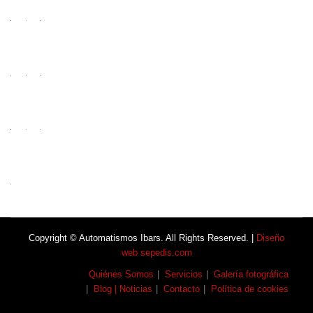
Copyright © Automatismos Ibars. All Rights Reserved. |
Diseño
web sepedis.com
Quiénes Somos
Servicios
Galería fotográfica
Blog | Noticias
Contacto
Política de cookies