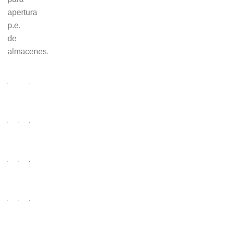
apertura
p.e.
de
almacenes.