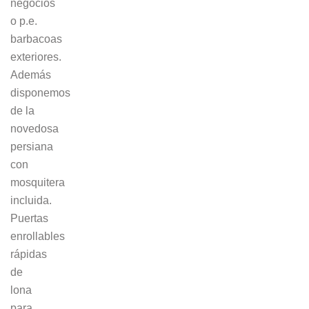
negocios
o p.e.
barbacoas
exteriores.
Además
disponemos
de la
novedosa
persiana
con
mosquitera
incluida.
Puertas
enrollables
rápidas
de
lona
para