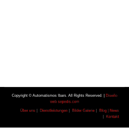
Copyright © Automatismos Ibars. All Rights Reserved. |
Diseño
web sepedis.com
Über uns
Dienstleistungen
Bilder Galerie
Blog | News
Kontakt