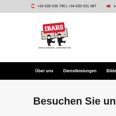
Skip
+34 630 036 795 | +34 630 031 487
i
to
content
Über uns
Dienstleistungen
Bild
Besuchen Sie un