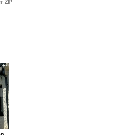
en ZIP
ón