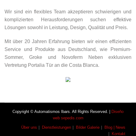
Wir sind ein flexibles Team akzeptieren schwierigen und
komplizierten Herausforderungen suchen effektive
Lösungen sowohl in Leistung, Design, Qualität und Preis.
Mit über 20 Jahren Erfahrung bieten wir einen effizienten
Service und Produkte aus Deutschland, wie Premium-
Sommer, Groke und Novoferm Neben exklusiven
Vertretung Portalia Tür an die Costa Blanca.
Copyright © Automatismos Ibars. All Rights Reserved. |
Diseño
web sepedis.com
Über uns
Dienstleistungen
Bilder Galerie
Blog | News
Kontakt