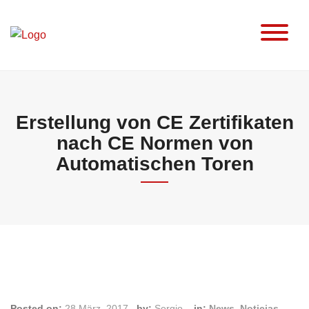
Skip
to
content
Erstellung von CE Zertifikaten
nach CE Normen von
Automatischen Toren
Posted on:
28 März, 2017
by:
Sergio
in:
News
,
Noticias