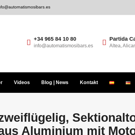
nfo@automatismosibars.es
+34 965 84 10 80
Partida C
info@automatismosibars.es
Altea, Alica
er
Videos
Blog | News
Kontakt
weiflügelig, Sektionalto
 aus Aluminium mit Moto